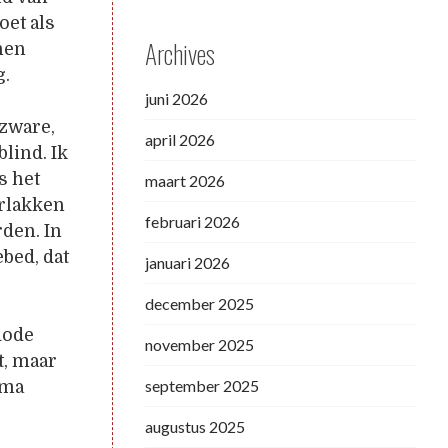
oet als
Archives
nen
g.
juni 2026
 zware,
april 2026
blind. Ik
s het
maart 2026
erlakken
februari 2026
den. In
ebed, dat
januari 2026
december 2025
dode
november 2025
t, maar
september 2025
rma
augustus 2025