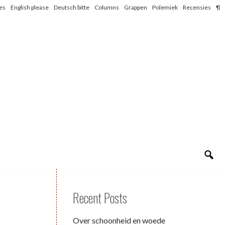
les
English please
Deutsch bitte
Columns
Grappen
Polemiek
Recensies
¶
Recent Posts
Over schoonheid en woede