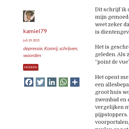
Dit schrijf i
mijn gemoedst
weet zeker d
kamiel79
is dientenge
juli 29, 2015
Het is geschr
depressie
,
Komrij
,
schrijven
,
geleden. Als 
woorden
“point de vue”
MODERN
Het opent me
Facebook
Twitter
LinkedIn
WhatsApp
Delen
een allesbepa
groot huis w
zwembad en e
vergelijken 
pijpstoppers.
voorportalen