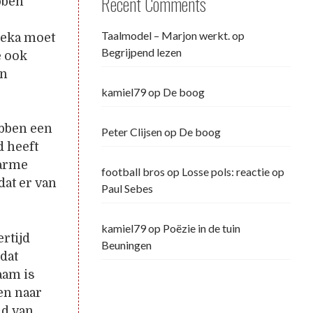
Recent Comments
bben
e
Taalmodel – Marjon werkt.
op
oeka moet
Begrijpend lezen
e ook
un
kamiel79
op
De boog
ebben een
Peter Clijsen
op
De boog
d heeft
 arme
football bros
op
Losse pols: reactie op
dat er van
Paul Sebes
kamiel79
op
Poëzie in de tuin
rtijd
Beuningen
 dat
aam is
en naar
nd van