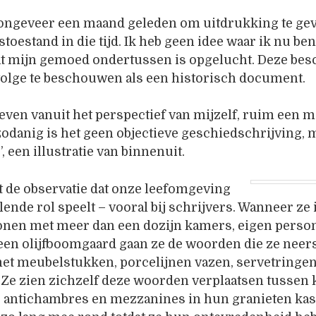
k ongeveer een maand geleden om uitdrukking te ge
oestand in die tijd. Ik heb geen idee waar ik nu ben
at mijn gemoed ondertussen is opgelucht. Deze bes
volge te beschouwen als een historisch document.
even vanuit het perspectief van mijzelf, ruim een 
zodanig is het geen objectieve geschiedschrijving, 
, een illustratie van binnenuit.
t de observatie dat onze leefomgeving
lende rol speelt – vooral bij schrijvers. Wanneer ze 
onen met meer dan een dozijn kamers, eigen person
en olijfboomgaard gaan ze de woorden die ze neer
met meubelstukken, porcelijnen vazen, servetringe
 Ze zien zichzelf deze woorden verplaatsen tussen
, antichambres en mezzanines in hun granieten kast