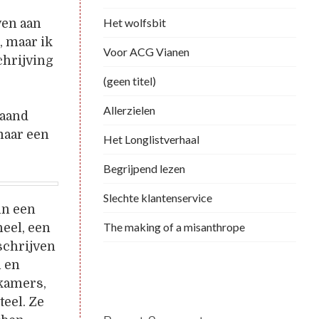
Het wolfsbit
ven aan
, maar ik
Voor ACG Vianen
chrijving
(geen titel)
Allerzielen
maand
maar een
Het Longlistverhaal
Begrijpend lezen
Slechte klantenservice
in een
The making of a misanthrope
eel, een
schrijven
n en
 kamers,
eel. Ze