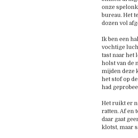
onze spelonk 
bureau. Het t
dozen vol afg
Ik ben een ha
vochtige luch
tast naar het 
holst van de 
mijden deze 
het stof op d
had geprobee
Het ruikt er 
ratten. Af en
daar gaat gee
klotst, maar s