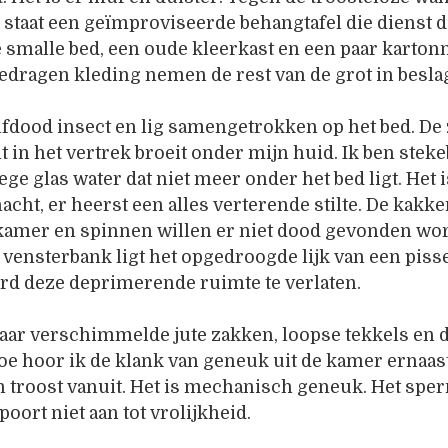
staat een geïmproviseerde behangtafel die dienst d
e smalle bed, een oude kleerkast en een paar karton
edragen kleding nemen de rest van de grot in besla
lfdood insect en lig samengetrokken op het bed. De
t in het vertrek broeit onder mijn huid. Ik ben steke
lege glas water dat niet meer onder het bed ligt. Het i
nacht, er heerst een alles verterende stilte. De kakk
kamer en spinnen willen er niet dood gevonden wor
e vensterbank ligt het opgedroogde lijk van een piss
rd deze deprimerende ruimte te verlaten.
naar verschimmelde jute zakken, loopse tekkels en 
 toe hoor ik de klank van geneuk uit de kamer ernaas
n troost vanuit. Het is mechanisch geneuk. Het spe
poort niet aan tot vrolijkheid.