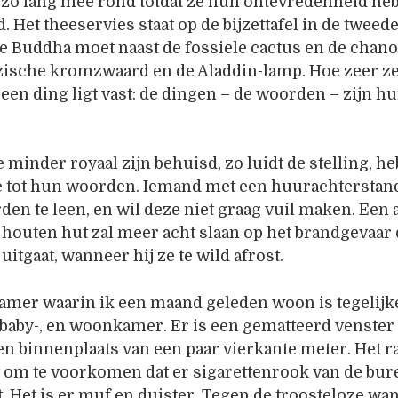
t zo lang mee rond totdat ze hun ontevredenheid he
 Het theeservies staat op de bijzettafel in de tweed
e Buddha moet naast de fossiele cactus en de chan
rzische kromzwaard en de Aladdin-lamp. Hoe zeer z
een ding ligt vast: de dingen – de woorden – zijn h
e minder royaal zijn behuisd, zo luidt de stelling, h
ie tot hun woorden. Iemand met een huurachterstan
den te leen, en wil deze niet graag vuil maken. Een
 houten hut zal meer acht slaan op het brandgevaar 
itgaat, wanneer hij ze te wild afrost.
amer waarin ik een maand geleden woon is tegelijke
, baby-, en woonkamer. Er is een gematteerd venster
een binnenplaats van een paar vierkante meter. Het r
t om te voorkomen dat er sigarettenrook van de bur
. Het is er muf en duister. Tegen de troosteloze wa