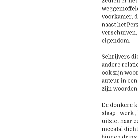
zeulen er ne
weggemoffeld.
voorkamer, d
naast het Pe
verschuiven, 
eigendom.
Schrijvers di
andere relat
ook zijn woor
auteur in een
zijn woorden u
De donkere k
slaap-, werk-
uitziet naar 
meestal dich
binnen dringt