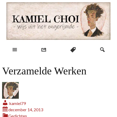
Skip
to
content
wijs uit het ongerijmde
Kamiel Choi
Verzamelde Werken
kamiel79
december 14, 2013
Gedichten