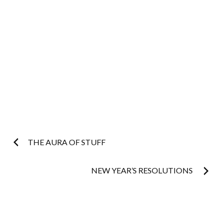
Post
THE AURA OF STUFF
navigation
NEW YEAR’S RESOLUTIONS