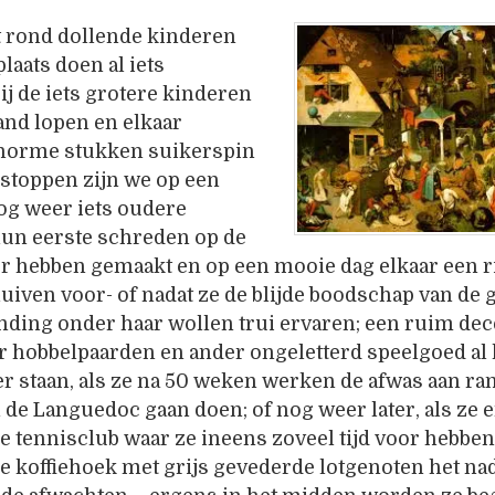
t rond dollende kinderen
laats doen al iets
j de iets grotere kinderen
and lopen en elkaar
norme stukken suikerspin
stoppen zijn we op een
og weer iets oudere
un eerste schreden op de
er hebben gemaakt en op een mooie dag elkaar een 
uiven voor- of nadat ze de blijde boodschap van de 
nding onder haar wollen trui ervaren; een ruim d
r hobbelpaarden en ander ongeletterd speelgoed al 
r staan, als ze na 50 weken werken de afwas aan ra
de Languedoc gaan doen; of nog weer later, als ze e
 tennisclub waar ze ineens zoveel tijd voor hebben
 de koffiehoek met grijs gevederde lotgenoten het na