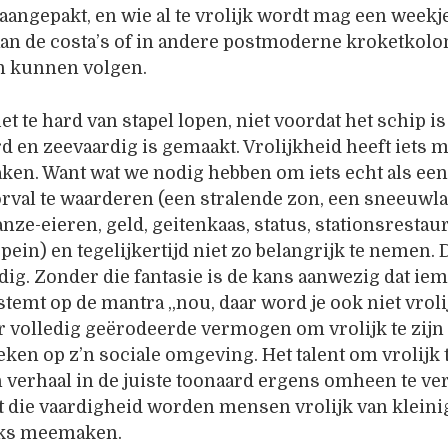
angepakt, en wie al te vrolijk wordt mag een weekj
an de costa’s of in andere postmoderne kroketkolo
n kunnen volgen.
iet te hard van stapel lopen, niet voordat het schip is
d en zeevaardig is gemaakt. Vrolijkheid heeft iets m
aken. Want wat we nodig hebben om iets echt als ee
rval te waarderen (een stralende zon, een sneeuwla
nze-eieren, geld, geitenkaas, status, stationsrestaur
ein) en tegelijkertijd niet zo belangrijk te nemen.
odig. Zonder die fantasie is de kans aanwezig dat ie
temt op de mantra „nou, daar word je ook niet vrolij
ar volledig geërodeerde vermogen om vrolijk te zijn 
ken op z’n sociale omgeving. Het talent om vrolijk t
en verhaal in de juiste toonaard ergens omheen te ve
t die vaardigheid worden mensen vrolijk van klein
ijks meemaken.