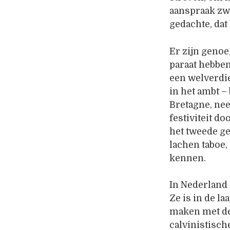
aanspraak zwe
gedachte, dat
Er zijn geno
paraat hebben
een welverdi
in het ambt –
Bretagne, ne
festiviteit d
het tweede ge
lachen taboe, 
kennen.
In Nederland
Ze is in de l
maken met de
calvinistisch