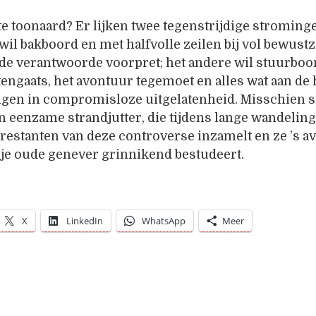
ste toonaard? Er lijken twee tegenstrijdige stroming
wil bakboord en met halfvolle zeilen bij vol bewustz
 de verantwoorde voorpret; het andere wil stuurboo
itengaats, het avontuur tegemoet en alles wat aan de
ngen in compromisloze uitgelatenheid. Misschien s
an eenzame strandjutter, die tijdens lange wandelin
 restanten van deze controverse inzamelt en ze ’s 
sje oude genever grinnikend bestudeert.
X
LinkedIn
WhatsApp
Meer