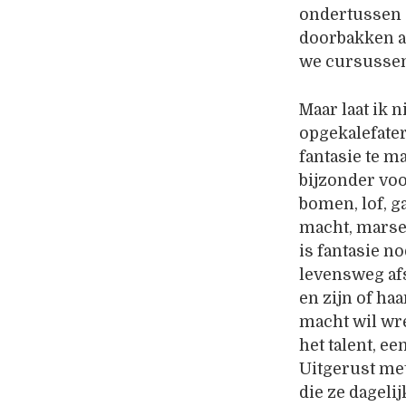
ondertussen a
doorbakken a
we cursusse
Maar laat ik n
opgekalefater
fantasie te m
bijzonder voo
bomen, lof, ga
macht, marsep
is fantasie n
levensweg afs
en zijn of ha
macht wil wre
het talent, e
Uitgerust me
die ze dagel