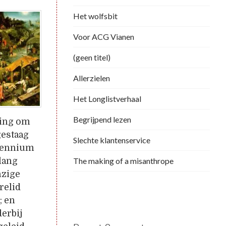
Het wolfsbit
Voor ACG Vianen
(geen titel)
Allerzielen
Het Longlistverhaal
Begrijpend lezen
ring om
gestaag
Slechte klantenservice
ecennium
lang
The making of a misanthrope
nzige
relid
; en
derbij