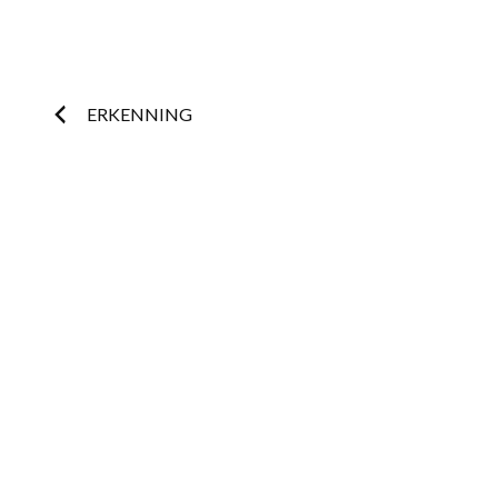
Post
ERKENNING
navigation