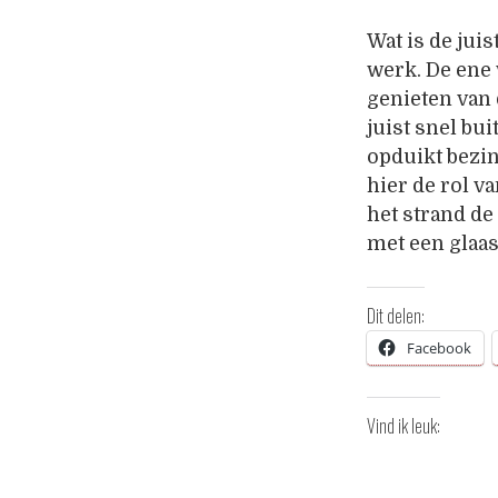
Wat is de jui
werk. De ene 
genieten van
juist snel bu
opduikt bezi
hier de rol v
het strand de
met een glaa
Dit delen:
Facebook
Vind ik leuk: