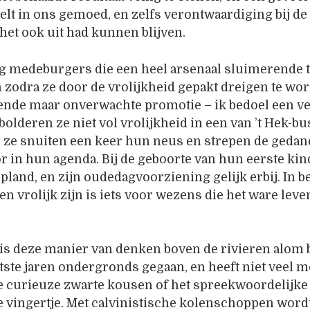
lt in ons gemoed, en zelfs verontwaardiging bij de
 het ook uit had kunnen blijven.
eg medeburgers die een heel arsenaal sluimerende 
 zodra ze door de vrolijkheid gepakt dreigen te wo
ende maar onverwachte promotie – ik bedoel een v
 bolderen ze niet vol vrolijkheid in een van ’t Hek-bu
e ze snuiten een keer hun neus en strepen de gedan
oor in hun agenda. Bij de geboorte van hun eerste ki
pland, en zijn oudedagvoorziening gelijk erbij. In be
en vrolijk zijn is iets voor wezens die het ware leve
 is deze manier van denken boven de rivieren alom 
aatste jaren ondergronds gegaan, en heeft niet veel m
 curieuze zwarte kousen of het spreekwoordelijke
e vingertje. Met calvinistische kolenschoppen word