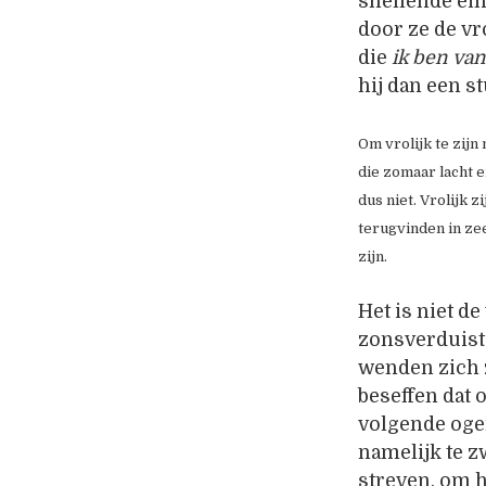
snellende ei
door ze de vr
die
ik ben van
hij dan een s
Om vrolijk te zijn
die zomaar lacht 
dus niet. Vrolijk 
terugvinden in zee
zijn.
Het is niet d
zonsverduist
wenden zich z
beseffen dat 
volgende ogen
namelijk te z
streven, om h