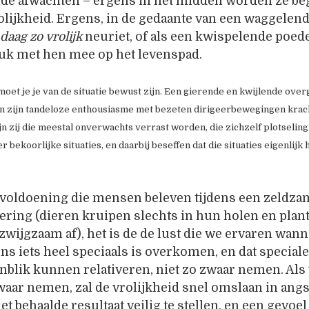
nde afwachten – ergens in het midden worden ze be
olijkheid. Ergens, in de gedaante van een waggelen
daag zo vrolijk
neuriet, of als een kwispelende poede
tuk met hen mee op het levenspad.
 moet je je van de situatie bewust zijn. Een gierende en kwijlende ove
en zijn tandeloze enthousiasme met bezeten dirigeerbewegingen kracht
zijn zij die meestal onverwachts verrast worden, die zichzelf plotseling
r bekoorlijke situaties, en daarbij beseffen dat die situaties eigenlij
e voldoening die mensen beleven tijdens een zeldz
ering (dieren kruipen slechts in hun holen en plan
wijgzaam af), het is de de lust die we ervaren wan
ons iets heel speciaals is overkomen, en dat speciale
blik kunnen relativeren, niet zo zwaar nemen. Als
waar nemen, zal de vrolijkheid snel omslaan in angs
et behaalde resultaat veilig te stellen, en een gevoel