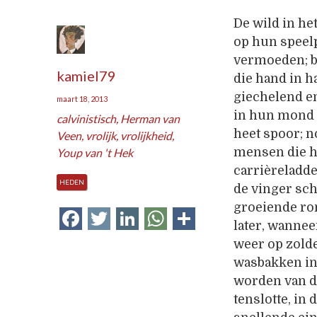
De wild in he
op hun speelp
vermoeden; bi
kamiel79
die hand in h
giechelend e
maart 18, 2013
in hun mond 
calvinistisch
,
Herman van
heet spoor; n
Veen
,
vrolijk
,
vrolijkheid
,
mensen die h
Youp van 't Hek
carrièreladd
HEDEN
de vinger sch
groeiende ro
Facebook
Twitter
LinkedIn
WhatsApp
Delen
later, wannee
weer op zolde
wasbakken in 
worden van de
tenslotte, in