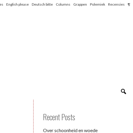
les
English please
Deutsch bitte
Columns
Grappen
Polemiek
Recensies
¶
Recent Posts
Over schoonheid en woede