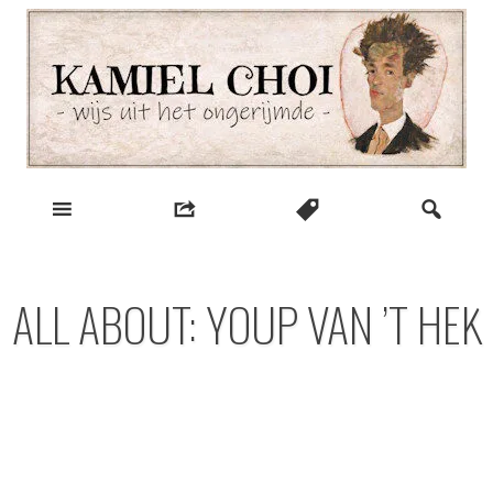
Skip
to
content
wijs uit het ongerijmde
Kamiel Choi
ALL ABOUT: YOUP VAN ’T HEK