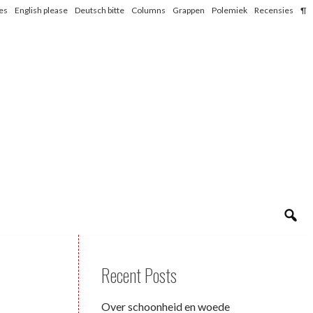
les
English please
Deutsch bitte
Columns
Grappen
Polemiek
Recensies
¶
Recent Posts
Over schoonheid en woede