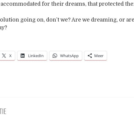
t accommodated for their dreams, that protected th
olution going on, don’t we? Are we dreaming, or are
ay?
X
LinkedIn
WhatsApp
Meer
TIE