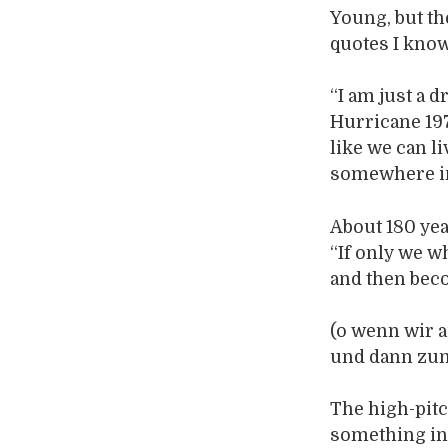
Young, but t
quotes I know
“I am just a 
Hurricane 197
like we can l
somewhere in 
About 180 yea
“If only we wh
and then bec
(o wenn wir 
und dann zu
The high-pitc
something in 