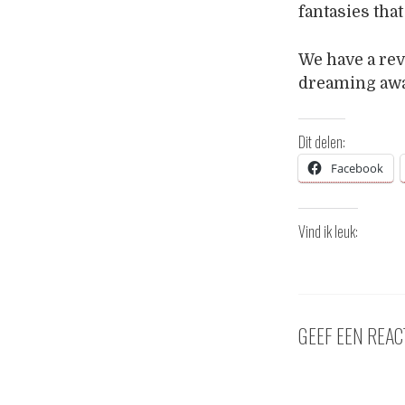
fantasies tha
We have a rev
dreaming aw
Dit delen:
Facebook
Vind ik leuk:
GEEF EEN REAC