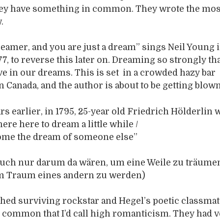
hey have something in common. They wrote the mo
.
dreamer, and you are just a dream” sings Neil Young i
7, to reverse this later on. Dreaming so strongly tha
ive in our dreams. This is set in a crowded hazy bar
Canada, and the author is about to be getting blow
rs earlier, in 1795, 25-year old Friedrich Hölderlin 
ere here to dream a little while /
ome the dream of someone else”
auch nur darum da wären, um eine Weile zu träume
m Traum eines andern zu werden)
hed surviving rockstar and Hegel’s poetic classma
common that I’d call high romanticism. They had v