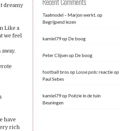
Recent Comments
st dreamy
Taalmodel – Marjon werkt.
op
Begrijpend lezen
n Like a
t we feel
kamiel79
op
De boog
n away.
Peter Clijsen
op
De boog
wrote
football bros
op
Losse pols: reactie op
Paul Sebes
kamiel79
op
Poëzie in de tuin
n
Beuningen
te have
ery rich