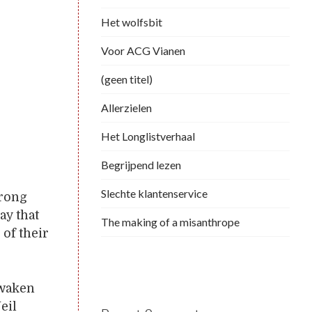
Het wolfsbit
Voor ACG Vianen
(geen titel)
Allerzielen
Het Longlistverhaal
Begrijpend lezen
Slechte klantenservice
trong
ay that
The making of a misanthrope
 of their
awaken
eil