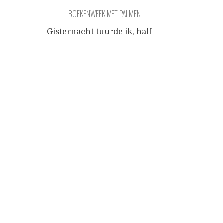
BOEKENWEEK MET PALMEN
Gisternacht tuurde ik, half
verzadigd na een goede
Posts
episode van
Black mirror
in
bed naar een gemiste
uitzending in het kader van
navigation
de Nederlandse boekenweek,
omdat ik mijn gemoed met
de milde heimwee wilde
bijvullen die wij ballingen
soms nodig hebben. Rimpels
en piekhaar van mevrouw
Palmen kwamen me zo
vertrouwd voor dat ik me
...