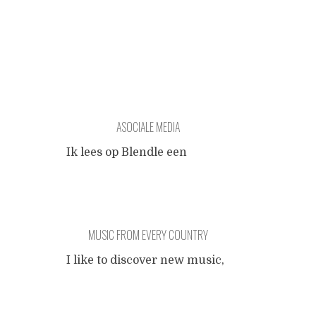
ASOCIALE MEDIA
Ik lees op Blendle een
tenenkrommend artikel over
de 'jonge generatie' die
miljoenen verdient met
Youtube-video's en
MUSIC FROM EVERY COUNTRY
Instagram-foto's, dat wil
zeggen: met de reclames en
I like to discover new music,
product placement
but I don't like
eromheen. Het begint met
Posts
the algorithmic approach
een schoongeschreven
that calculates suggestions