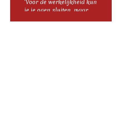
‘Voor de werkelijkheid kun
je je ogen sluiten, maar
niet voor de herinnering.’
- Stanisław Jerzy Lec, Het
Posts
grote boek der ongekamde
gedachten
navigation