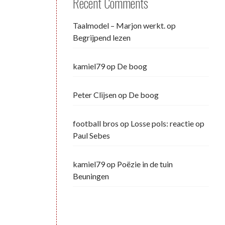
Recent Comments
Taalmodel – Marjon werkt.
op
Begrijpend lezen
kamiel79
op
De boog
Peter Clijsen
op
De boog
football bros
op
Losse pols: reactie op
Paul Sebes
kamiel79
op
Poëzie in de tuin
Beuningen