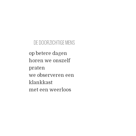
DE DOORZICHTIGE MENS
op betere dagen
horen we onszelf
praten
we observeren een
klankkast
met een weerloos
woord erin
en voelen
vertrouwde
trillingen
Posts
langs ons
borstbeenmaar dan