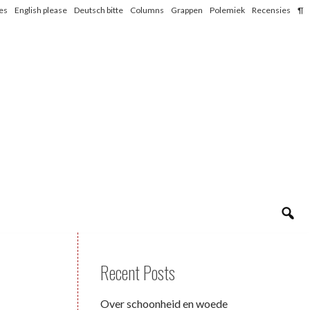
les
English please
Deutsch bitte
Columns
Grappen
Polemiek
Recensies
¶
Recent Posts
Over schoonheid en woede