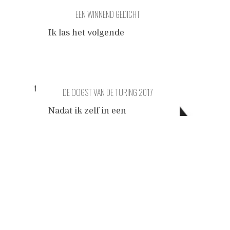
EEN WINNEND GEDICHT
Ik las het volgende
bekroonde gedicht en kon
het niet laten het van
commentaar te voorzien. Iets
dat leeft - Hester van Beers
DE OOGST VAN DE TURING 2017
Mijn vader vertelde hoe ze
vroeger bij de scouting in de
Nadat ik zelf in een
laatste nacht een kip
beschonken bui om drie uur
slachtten. Ik zag bloederige
Posts
's nachts een draak van een
bosgrond voor me, gekraai
gedicht instuurde voor de
nacht - slachtten is mooi
Turinggedichtenwedstrijd
navigation
gerijmd, dat dat bloed,
...
van dit jaar, grasduinde ik
nieuwsgierig door de top
honderd van 2017 en koos er
volgens de traditie drie
gedichten uit. De officiële top