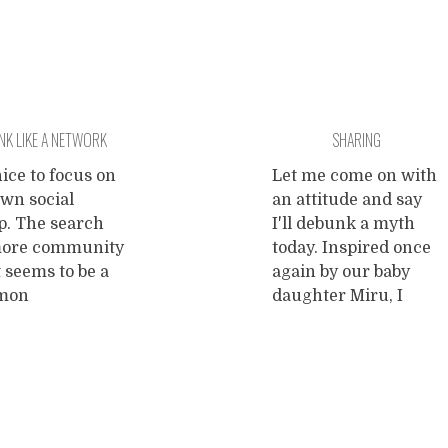
NK LIKE A NETWORK
SHARING
[DRAFT]
 nice to focus on
Let me come on with
own social
an attitude and say
p. The search
I'll debunk a myth
more community
today. Inspired once
t seems to be a
again by our baby
mon
daughter Miru, I
minator of
started questioning
 people who
the common belief
fallen, for
that babies don't
us reasons, out
share. A quick look-
ve with the
up on the BrinPage
idual
machine (i.e. Google)