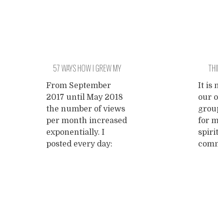
57 WAYS HOW I GREW MY
THI
BLOG EXPONENTIALLY AND
From September
It is
2017 until May 2018
our 
YOU WON’T BELIEVE WHAT
the number of views
grou
HAPPENS NEXT
per month increased
for 
exponentially. I
spiri
posted every day:
com
essays, poems,
deno
reviews, aphorisms,
many
jokes, short stories,
have 
meditations. Yes, I
vario
Posts
am living the dream.
of lo
I really do writing
indiv