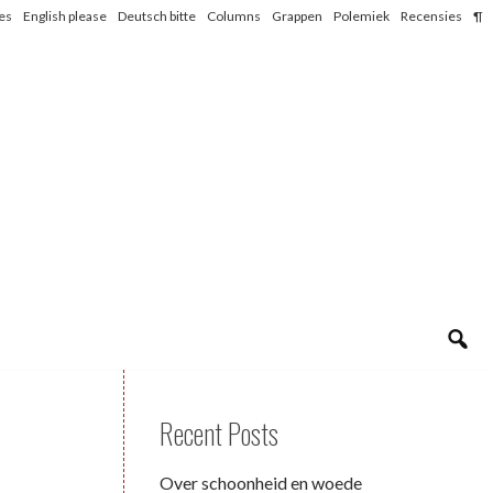
les
English please
Deutsch bitte
Columns
Grappen
Polemiek
Recensies
¶
Recent Posts
Over schoonheid en woede