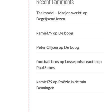
Recent Comments
Taalmodel – Marjon werkt.
op
Begrijpend lezen
kamiel79
op
De boog
Peter Clijsen
op
De boog
football bros
op
Losse pols: reactie op
Paul Sebes
kamiel79
op
Poëzie in de tuin
Beuningen