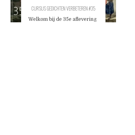
CURSUS GEDICHTEN VERBETEREN #35
Welkom bij de 35e aflevering
van onze cursus. Het
Posts
uitgangsgedicht van
vandaag heet 'Voorwoord',
maar het was de bedoeling
navigation
dat het juist niet aan het
begin van een poëzieboek
zou staan.
Voorwoord
mijn
naam is klank is gevoel is
verhaal je weet al dat ik
zwendel met taal van verre.
ik ben de dingen ontwend,
...