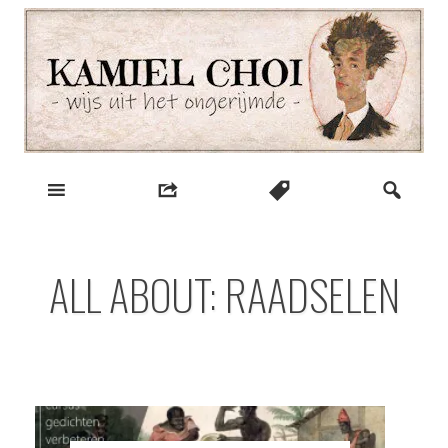
Skip
to
content
wijs uit het ongerijmde
Kamiel Choi
ALL ABOUT: RAADSELEN