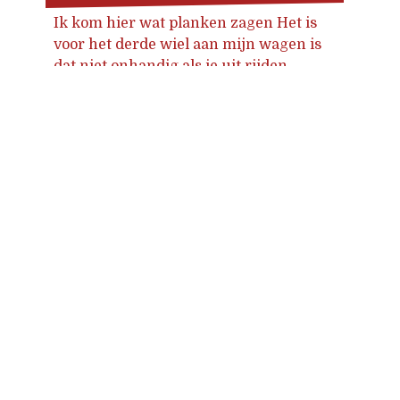
Ik kom hier wat planken zagen Het is
voor het derde wiel aan mijn wagen is
dat niet onhandig als je uit rijden
gaat? Jawel, maar het houdt me van
Posts
de straat.
navigation