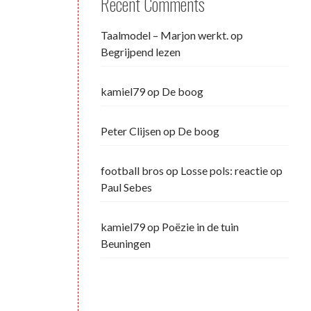
Recent Comments
Taalmodel – Marjon werkt.
op
Begrijpend lezen
kamiel79
op
De boog
Peter Clijsen
op
De boog
football bros
op
Losse pols: reactie op
Paul Sebes
kamiel79
op
Poëzie in de tuin
Beuningen