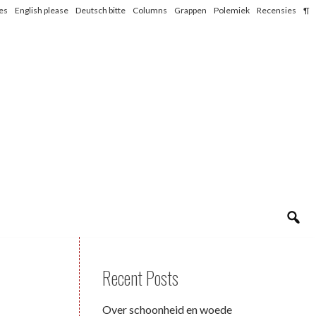
les
English please
Deutsch bitte
Columns
Grappen
Polemiek
Recensies
¶
Recent Posts
Over schoonheid en woede