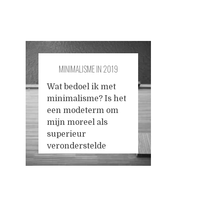
MINIMALISME IN 2019
Wat bedoel ik met
minimalisme? Is het
een modeterm om
mijn moreel als
superieur
veronderstelde
levenswijze de
voornaamheid van
een label te geven?
Of is het een slinkse
Posts
manier om met
luiheid weg te