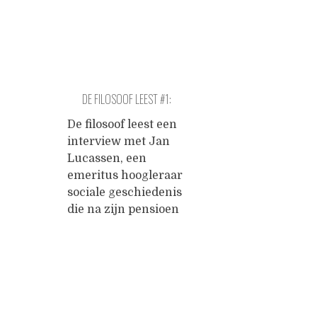
DE FILOSOOF LEEST #1:
GESCHIEDENIS VAN WERK
De filosoof leest een
interview met Jan
Lucassen, een
emeritus hoogleraar
sociale geschiedenis
die na zijn pensioen
een levenswerk
schreef over de
geschiedenis van
werk. Lees hier het
Posts
interview in een
ander tabblad.