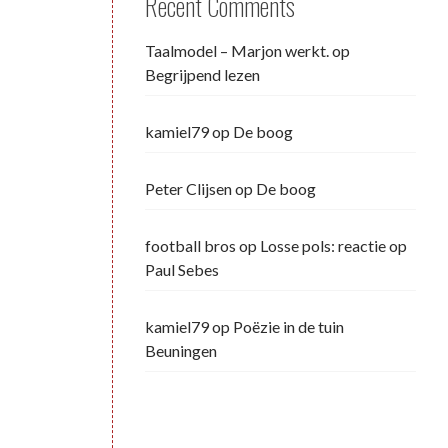
Recent Comments
Taalmodel – Marjon werkt.
op
Begrijpend lezen
kamiel79
op
De boog
Peter Clijsen
op
De boog
football bros
op
Losse pols: reactie op
Paul Sebes
kamiel79
op
Poëzie in de tuin
Beuningen