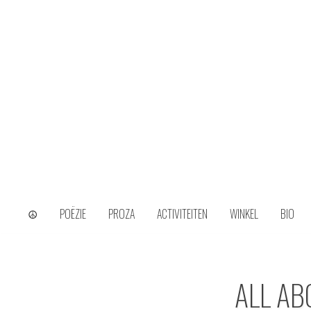
Skip
to
content
wijs uit het ongerijmde
Kamiel Choi
☮
POËZIE
PROZA
ACTIVITEITEN
WINKEL
BIO
ALL AB