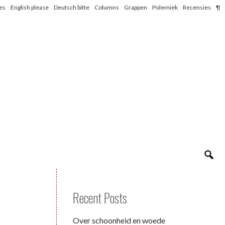
les
English please
Deutsch bitte
Columns
Grappen
Polemiek
Recensies
¶
Recent Posts
Over schoonheid en woede