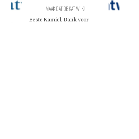
MAAK DAT DE KAT WIJK!
Beste Kamiel, Dank voor
jouw bericht. We maken
Posts
helaas geen gebruik van
jouw aanbod. Met
vriendelijke groet, Willy
navigation
Janne Heemskerk
Communicatieadviseur 071-
4065 293 06-51633652
Van:
kamiel choi
<kamielverwer@gmail.com>
Verzonden:
donderdag 18
februari 2021 22:34
Aan:
info
katwijk <info@katwijk.nl>
Onderwerp:
Betreft:
opfrissing huisstijl van
Katwijk Zeer geëerde
medewerker van de