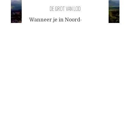
DE GROT VAN LOD
Wanneer je in Noord-
Thailand op pad bent, doe je
Posts
zoals iedereen en huurt een
motorscooter voor 100 Baht
(omgerekend een euro of 3)
navigation
per dag. Zo ook wij, in het
lieftallige maar door hordes
gretige toeristen beknaagde
dorpje Pai, drie uur
haarspeldbochten ten
noorden van Chiang Mai, de
tweede stad in het Land van
de
...