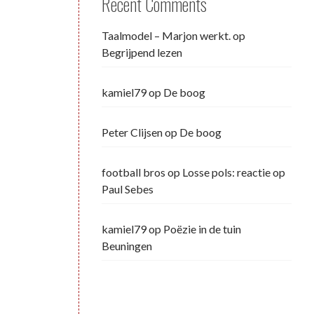
Recent Comments
Taalmodel – Marjon werkt.
op
Begrijpend lezen
kamiel79
op
De boog
Peter Clijsen
op
De boog
football bros
op
Losse pols: reactie op
Paul Sebes
kamiel79
op
Poëzie in de tuin
Beuningen