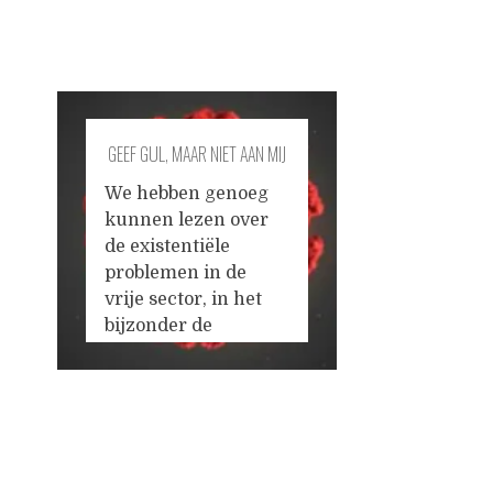
GEEF GUL, MAAR NIET AAN MIJ
We hebben genoeg
kunnen lezen over
de existentiële
problemen in de
vrije sector, in het
bijzonder de
culturele vrije
sector. Ondanks de
noodmaatregelen
komen veel mensen
Posts
in de problemen en
staat het