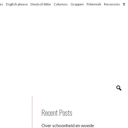
les
English please
Deutsch bitte
Columns
Grappen
Polemiek
Recensies
¶
Recent Posts
Over schoonheid en woede