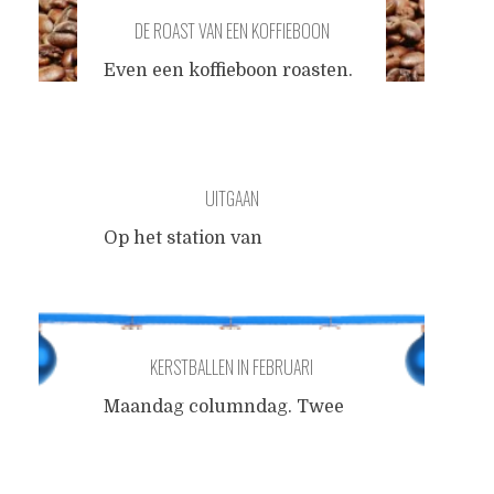
DE ROAST VAN EEN KOFFIEBOON
Even een koffieboon roasten.
Dus je komt uit Ethiopië?
Weet je hoeveel joden daar
wonen? Nee? Nou zo
hypocriet ben je dus. En je
UITGAAN
hebt ook extra dark in je
familie, dus je moet niet
Op het station van
zeuren over homeopathische
Eindhoven dronken we een
verdunning jij. Haha nee
kopje koffie. Mijn zintuigen
hoor, Ik neem je in de
stonden op scherp: ik las de
maling, Douwe.
flauwe koffie-slogans in de
KERSTBALLEN IN FEBRUARI
koffiebar, bladerde door de
verouderde tijdschriften,
Maandag columndag. Twee
lachte tegen de barista's die
dagen geleden, op een
achter het
Posts
bitterkoude zaterdagavond
veiligheidsscherm* met
groette ik een vrouw die