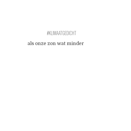
#KLIMAATGEDICHT
als onze zon wat minder
cynisch was en bovendien
Posts
zakelijk kon denken hij zou
orde op zaken komen stellen
met zijn zonnewijsheid, zijn
navigation
zonnezin als hij een
entrepreneur was geweest
ingeschreven bij de kamer
van koophandel met een stuk
of vijftig octrooien onze zon
zou vol voor de winst gaan in
een handomdraai zou hij
...