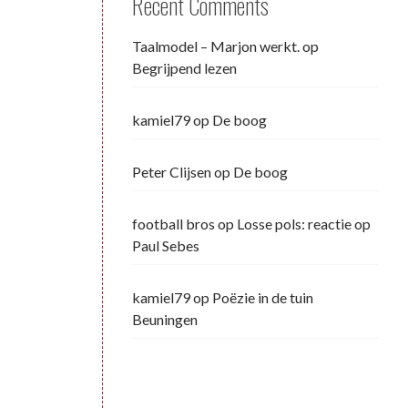
Recent Comments
Taalmodel – Marjon werkt.
op
Begrijpend lezen
kamiel79
op
De boog
Peter Clijsen
op
De boog
football bros
op
Losse pols: reactie op
Paul Sebes
kamiel79
op
Poëzie in de tuin
Beuningen