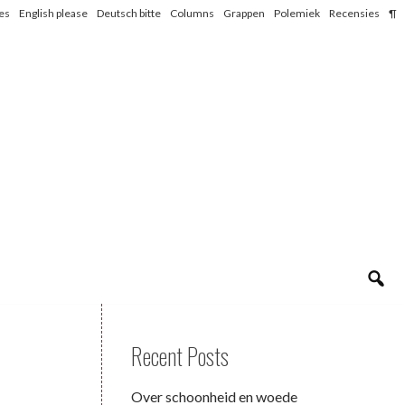
les
English please
Deutsch bitte
Columns
Grappen
Polemiek
Recensies
¶
Recent Posts
Over schoonheid en woede