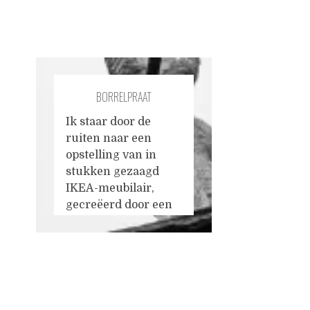
BORRELPRAAT
Ik staar door de
ruiten naar een
opstelling van in
stukken gezaagd
IKEA-meubilair,
gecreëerd door een
Koreaanse maker
van 'moderne kunst'.
Hij werd trots
aangekondigd als
Posts
anomalie hier tussen
de dure galerijen in