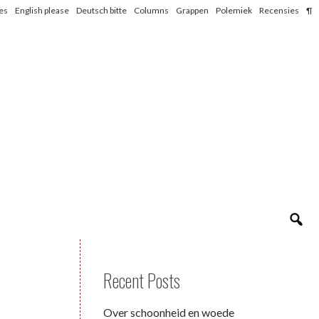
les
English please
Deutsch bitte
Columns
Grappen
Polemiek
Recensies
¶
Recent Posts
Over schoonheid en woede