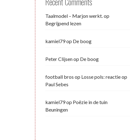
Recent Comments
Taalmodel – Marjon werkt.
op
Begrijpend lezen
kamiel79
op
De boog
Peter Clijsen
op
De boog
football bros
op
Losse pols: reactie op
Paul Sebes
kamiel79
op
Poëzie in de tuin
Beuningen