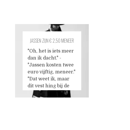
JASSEN ZIJN € 2,50 MENEER
"Oh, het is iets meer
dan ik dacht." -
"Jassen kosten twee
euro vijftig, meneer."
"Dat weet ik, maar
dit vest hing bij de
truien." - "Het staat
duidelijk
aangegeven." "Dat
weet ik, en ik zeg het
Posts
ook niet voor mezelf
maar voor de andere