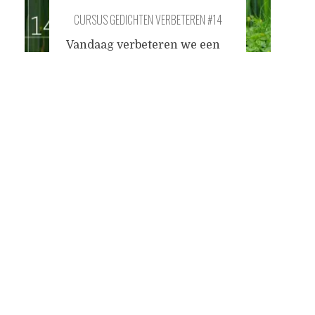
CURSUS GEDICHTEN VERBETEREN #14
Vandaag verbeteren we een
natuurgedicht. Het heet 'de
Posts
jager' en heeft poëtisch
goede, alhoewel triviale
intenties.
De jager
overture
navigation
van dik liesgras en
scheutende zuring langs de
steigerpoten aangetraagd
door een te lage maan in het
schijnsel ontluistert dor
geruis de rietvelden die het
zicht verhalmen
wonderogen steken pijlrecht
door het koude water
rakelings klatert
...