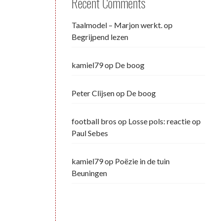
Recent Comments
Taalmodel – Marjon werkt.
op
Begrijpend lezen
kamiel79
op
De boog
Peter Clijsen
op
De boog
football bros
op
Losse pols: reactie op
Paul Sebes
kamiel79
op
Poëzie in de tuin
Beuningen