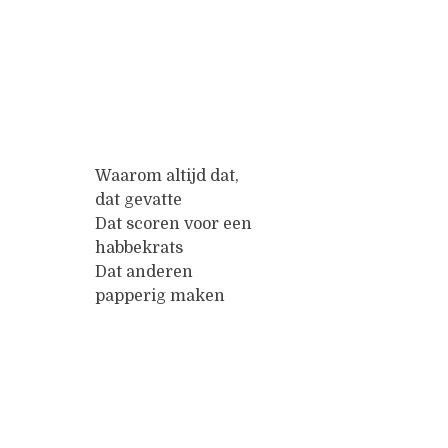
Waarom altijd dat,
dat gevatte
Dat scoren voor een
habbekrats
Dat anderen
papperig maken
Met het lijmpistool
van je angst
Dat je moet praten
bij de kapper
Posts
Als brugman, over
dode idealen,