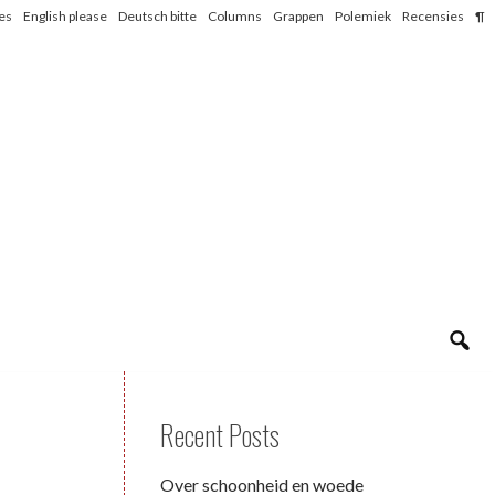
les
English please
Deutsch bitte
Columns
Grappen
Polemiek
Recensies
¶
Recent Posts
Over schoonheid en woede