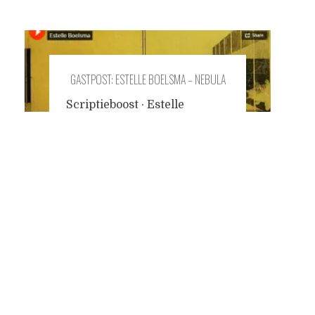
GASTPOST: ESTELLE BOELSMA – NEBULA
Scriptieboost · Estelle
Boelsma Estelle Boelsma
Posts
publiceert dit najaar bij de
Kaneelfabriek de
dichtbundel KORE.
navigation