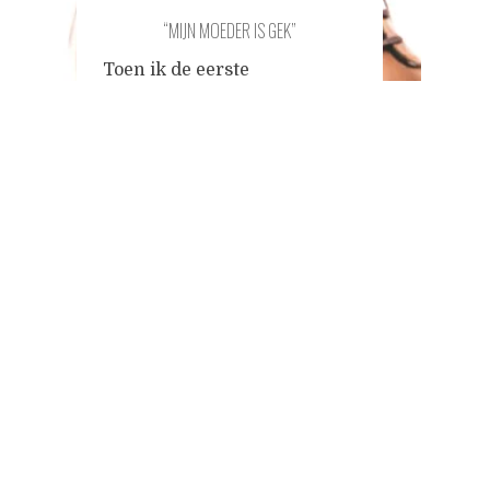
“MIJN MOEDER IS GEK”
Toen ik de eerste
hartverscheurende
Posts
anekdotes las in de
voorpublicatie van dat boek
over de moeder van Arthur
navigation
van Amerongen, geschreven
door een verbaasde zoon die
al veel langer had geleefd
dan die moeder had
voorspeld, krijg ik wel
kippenvel hoor. Wat een
ellende moet dat zijn om je
eigen moeder in een
gekkenhuis op
...