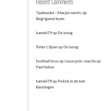
Recent Comments
Taalmodel – Marjon werkt.
op
Begrijpend lezen
kamiel79
op
De boog
Peter Clijsen
op
De boog
football bros
op
Losse pols: reactie op
Paul Sebes
kamiel79
op
Poëzie in de tuin
Beuningen