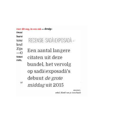
RECENSIE: SADÀ\EXPOSADÀ –
DE ZAAL VAN BAARDS
Een aantal langere
citaten uit deze
bundel, het vervolg
op sadà\exposadà's
debuut
de grote
middag
uit 2015
hebben me
aangespoord tot een
recensie. Dankzij
digitale magie had ik
Posts
het binnenwerk
weldra op mijn