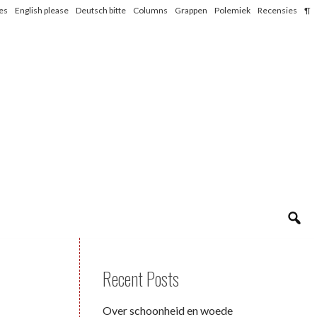
les
English please
Deutsch bitte
Columns
Grappen
Polemiek
Recensies
¶
Recent Posts
Over schoonheid en woede