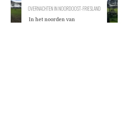
OVERNACHTEN IN NOORDOOST-FRIESLAND
In het noorden van
Friesland, nabij het
Posts
gehuchtje Kollumerpomp,
tussen uitgestrekte
weilanden achter de dijk, ligt
navigation
een natuurcamping
genaamd It dreamlan. De
uitbaters van de camping,
een vriendelijk stel, draagt
de cultuursector een warm
hart toe, daar deze bijzonder
zwaar onder de
coronapandemie heeft
geleden. Ze hadden een
grote futuristisch uitziende
woonwagen van
polycarbonaatplaten in
...