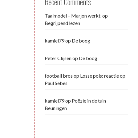
Recent Comments
Taalmodel – Marjon werkt.
op
Begrijpend lezen
kamiel79
op
De boog
Peter Clijsen
op
De boog
football bros
op
Losse pols: reactie op
Paul Sebes
kamiel79
op
Poëzie in de tuin
Beuningen