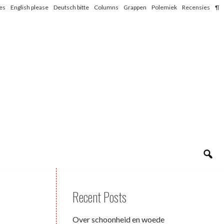
les
English please
Deutsch bitte
Columns
Grappen
Polemiek
Recensies
¶
Recent Posts
Over schoonheid en woede