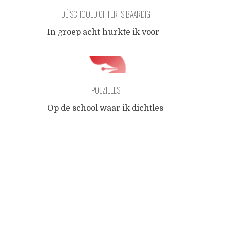
DÉ SCHOOLDICHTER IS BAARDIG
In groep acht hurkte ik voor
het schoolbankje van een
leerling die een gedicht had
geschreven over
eenzaamheid, om niet uit de
POËZIELES
hoogte tegen haar te hoeven
spreken. Ze zei dat ze
Op de school waar ik dichtles
voorlezen gênant vond. Op
mag geven zeggen ze u
een bezwerende toon, die ik
Posts
tegen me. Ineens zit daar een
mezelf eerder op de dag had
meneer met een kop
aangeleerd, zei ik tegen haar
automatenkoffie. En dat ben
navigation
dat ze zich
...
ik dan. Wat leren we
kinderen wanneer we ze
poëzieles geven? Finesse,
een aanvullend taalregister,
een taalspel dat viert dat we