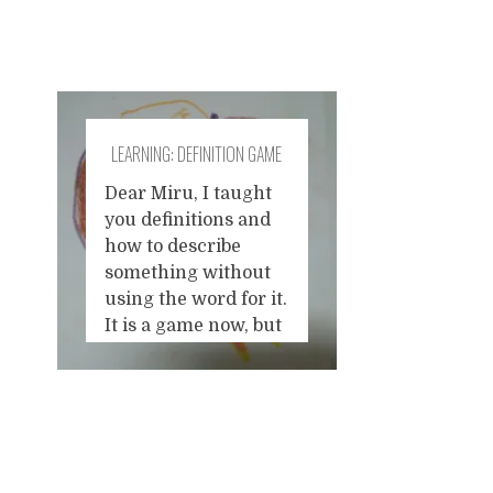
LEARNING: DEFINITION GAME
Dear Miru, I taught
you definitions and
how to describe
something without
using the word for it.
It is a game now, but
later you'll
understand why that
is useful. You are
good at it. I asked
Posts
you to describe an
ice-cream and you