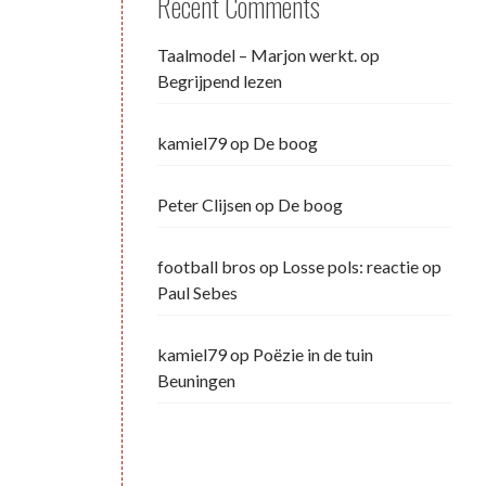
Recent Comments
Taalmodel – Marjon werkt.
op
Begrijpend lezen
kamiel79
op
De boog
Peter Clijsen
op
De boog
football bros
op
Losse pols: reactie op
Paul Sebes
kamiel79
op
Poëzie in de tuin
Beuningen