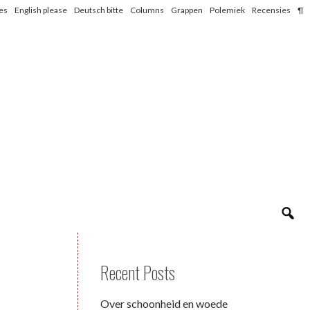
les
English please
Deutsch bitte
Columns
Grappen
Polemiek
Recensies
¶
Recent Posts
Over schoonheid en woede