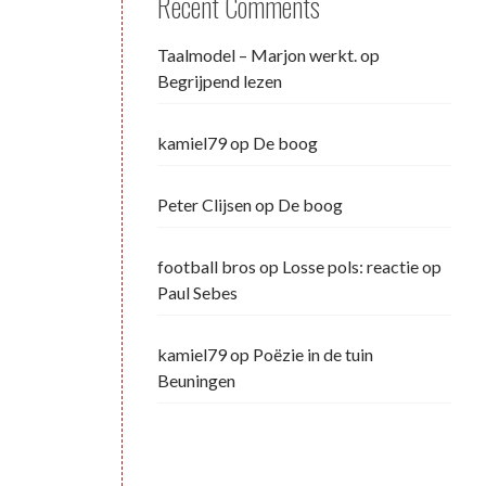
Recent Comments
Taalmodel – Marjon werkt.
op
Begrijpend lezen
kamiel79
op
De boog
Peter Clijsen
op
De boog
football bros
op
Losse pols: reactie op
Paul Sebes
kamiel79
op
Poëzie in de tuin
Beuningen