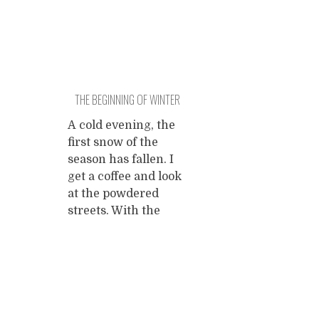
THE BEGINNING OF WINTER
A cold evening, the
first snow of the
season has fallen. I
get a coffee and look
at the powdered
streets. With the
coffee comes a glass
of ice cold water. The
market is a dark row
of tarps and stacked
Posts
crates.