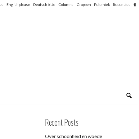
les
English please
Deutsch bitte
Columns
Grappen
Polemiek
Recensies
¶
Recent Posts
Over schoonheid en woede