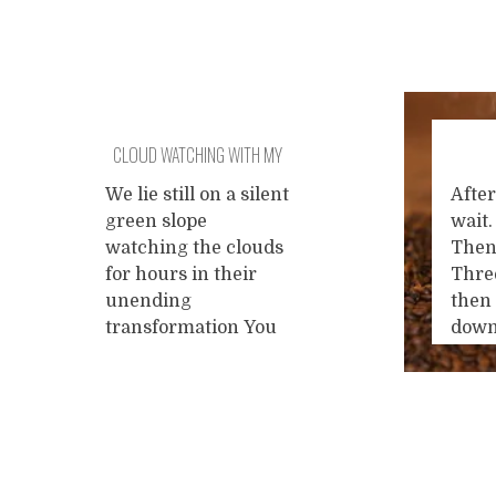
CLOUD WATCHING WITH MY
CHILD
We lie still on a silent
After
green slope
wait.
watching the clouds
Then
for hours in their
Thre
unending
then
transformation You
down
see a crocodile, I see
morn
a monkey, you see a
mysel
turtle, I see a tiny
coffe
fish then there is
mast
Posts
silence and I think of
free,
you Much later,
We bo