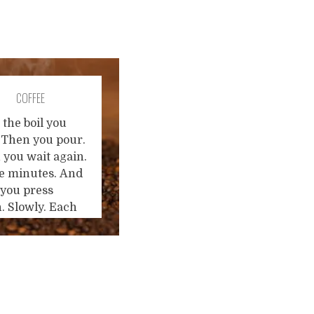
COFFEE
 the boil you
 Then you pour.
 you wait again.
e minutes. And
 you press
. Slowly. Each
ing, I serve
f a cup of
e. I smile for my
er who is so
 almost like me
th saw a full