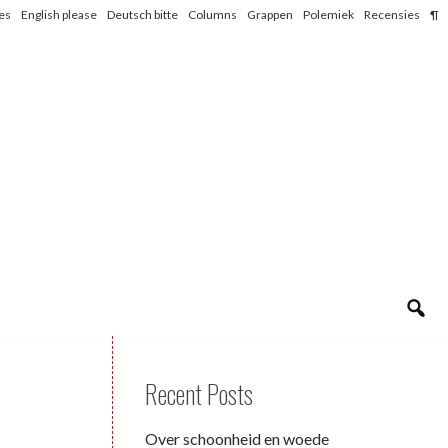
les
English please
Deutsch bitte
Columns
Grappen
Polemiek
Recensies
¶
Recent Posts
Over schoonheid en woede