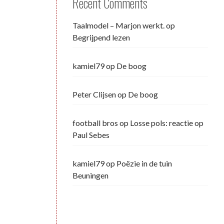
Recent Comments
Taalmodel – Marjon werkt.
op
Begrijpend lezen
kamiel79
op
De boog
Peter Clijsen
op
De boog
football bros
op
Losse pols: reactie op
Paul Sebes
kamiel79
op
Poëzie in de tuin
Beuningen