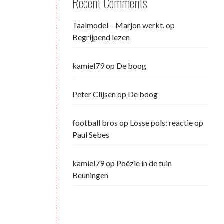
Recent Comments
Taalmodel – Marjon werkt.
op
Begrijpend lezen
kamiel79
op
De boog
Peter Clijsen
op
De boog
football bros
op
Losse pols: reactie op
Paul Sebes
kamiel79
op
Poëzie in de tuin
Beuningen