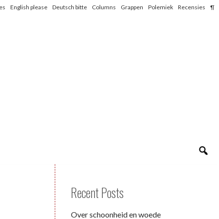
les
English please
Deutsch bitte
Columns
Grappen
Polemiek
Recensies
¶
Recent Posts
Over schoonheid en woede