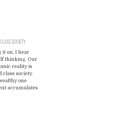
CLASS SOCIETY
 it on, I hear
lf thinking. Our
mic reality is
d class society.
wealthy one
ent accumulates
 and this seems
 a law of
alism itself - we
know how the
 goes. Given my
dogma that