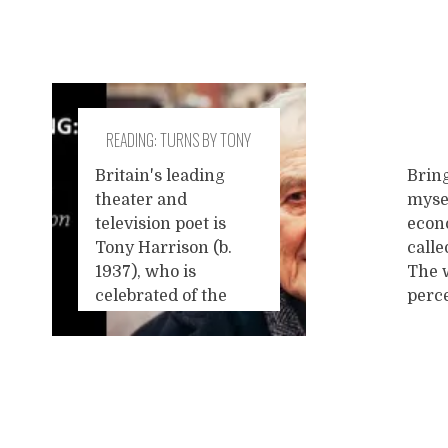
READING: TURNS BY TONY
HARRISON
Britain's leading
Bring
theater and
myse
television poet is
econo
Tony Harrison (b.
calle
1937), who is
The 
celebrated of the
perc
twentieth century's
more
true working class
to be
poet. He is a
capit
translator, director,
all 
Posts
playwright who says
story
that all is implied in
pet 