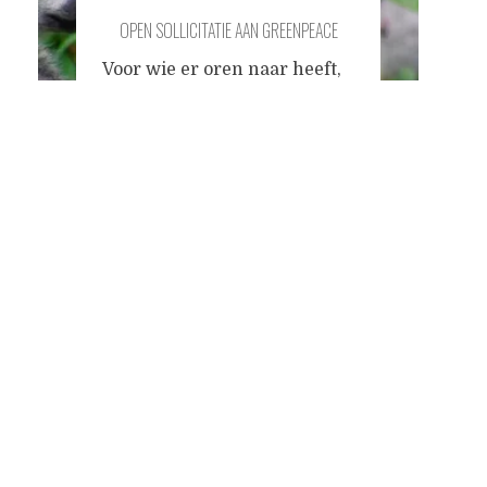
OPEN SOLLICITATIE AAN GREENPEACE
Voor wie er oren naar heeft,
Onlangs stuitte ik in een
Posts
online-tijdschrift voor
reclamevakmensen op een
advertentie waarin u op zoek
navigation
bent naar een creatieve
'aanpakker' die Greenpeace
Nederland komt helpen met
het werven van supporters
en donateurs. Ik ben een
veelzijdige zzp'er en juich
het werk van Greenpeace
meestal toe. Het lijkt mij een
heel
...