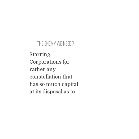
THE ENEMY WE NEED?
Starring:
Corporations (or
rather any
constellation that
has so much capital
at its disposal as to
develop the
emergent quality of
being able to ignore
the disastrous
Posts
"externalities" they
cause - of not giving