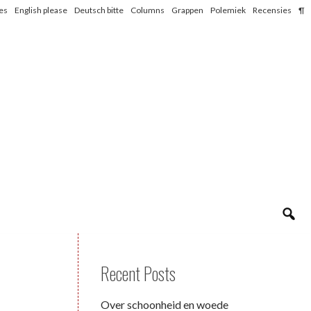
les
English please
Deutsch bitte
Columns
Grappen
Polemiek
Recensies
¶
Recent Posts
Over schoonheid en woede