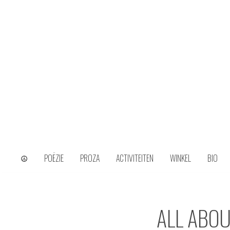
Skip
to
content
wijs uit het ongerijmde
Kamiel Choi
☮
POËZIE
PROZA
ACTIVITEITEN
WINKEL
BIO
ALL ABOU