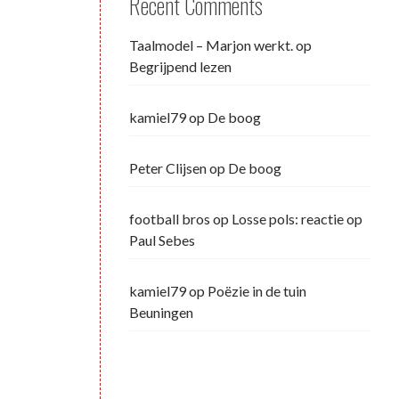
Recent Comments
Taalmodel – Marjon werkt.
op
Begrijpend lezen
kamiel79
op
De boog
Peter Clijsen
op
De boog
football bros
op
Losse pols: reactie op
Paul Sebes
kamiel79
op
Poëzie in de tuin
Beuningen