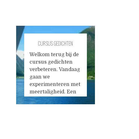
CURSUS GEDICHTEN
VERBETEREN #8
Welkom terug bij de
cursus gedichten
verbeteren. Vandaag
gaan we
experimenteren met
meertaligheid. Een
gedicht vertalen
naar een andere taal
is een goede
methode om het
Posts
origineel scherp te
stellen. De vertaling