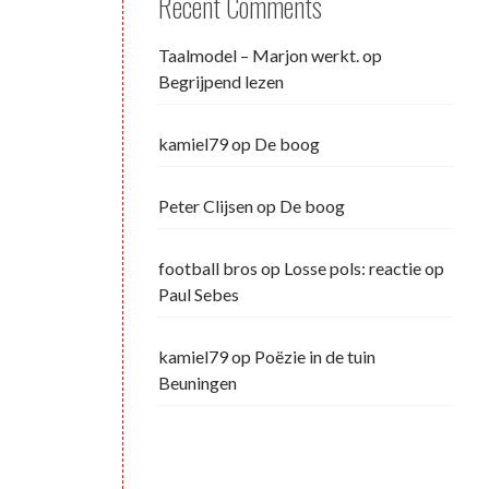
Recent Comments
Taalmodel – Marjon werkt.
op
Begrijpend lezen
kamiel79
op
De boog
Peter Clijsen
op
De boog
football bros
op
Losse pols: reactie op
Paul Sebes
kamiel79
op
Poëzie in de tuin
Beuningen