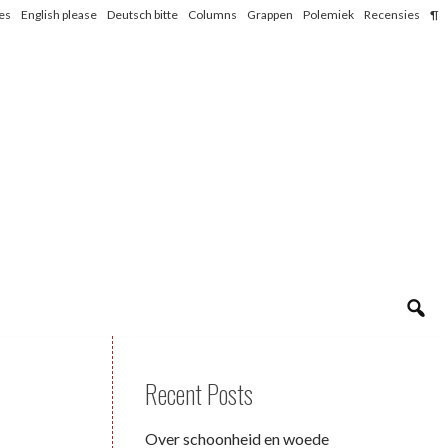
les
English please
Deutsch bitte
Columns
Grappen
Polemiek
Recensies
¶
Recent Posts
Over schoonheid en woede