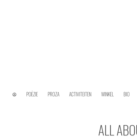
Skip
to
content
wijs uit het ongerijmde
Kamiel Choi
☮
POËZIE
PROZA
ACTIVITEITEN
WINKEL
BIO
ALL ABO