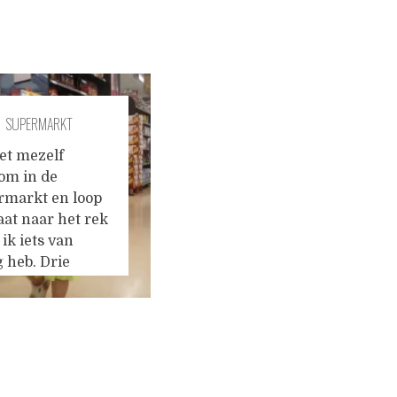
SUPERMARKT
et mezelf
om in de
rmarkt en loop
at naar het rek
ik iets van
 heb. Drie
ten brengen mij
taan, ik voel mijn
t en begin maar
grediënten te
lijken. Dan loop
aar de kazen en