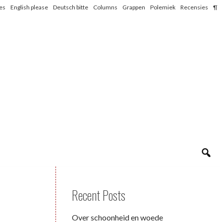
les
English please
Deutsch bitte
Columns
Grappen
Polemiek
Recensies
¶
Recent Posts
Over schoonheid en woede