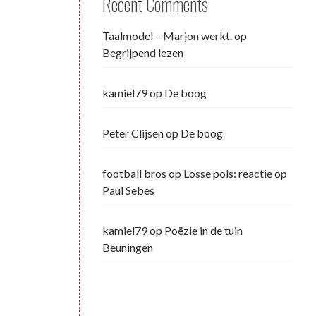
Recent Comments
Taalmodel – Marjon werkt.
op
Begrijpend lezen
kamiel79
op
De boog
Peter Clijsen
op
De boog
football bros
op
Losse pols: reactie op
Paul Sebes
kamiel79
op
Poëzie in de tuin
Beuningen