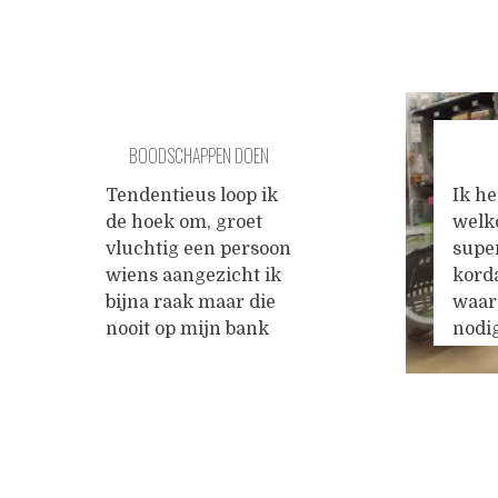
BOODSCHAPPEN DOEN
Tendentieus loop ik
Ik he
de hoek om, groet
welk
vluchtig een persoon
supe
wiens aangezicht ik
korda
bijna raak maar die
waar 
nooit op mijn bank
nodig
zal zitten. De bank
soor
met de vlek die ik
tot s
van de buurvrouw
zwee
heb gekregen, die er
de in
Posts
ook nooit meer op zal
verge
zitten. In de
ik n