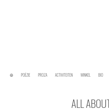
Skip
to
content
wijs uit het ongerijmde
Kamiel Choi
☮
POËZIE
PROZA
ACTIVITEITEN
WINKEL
BIO
ALL ABOU