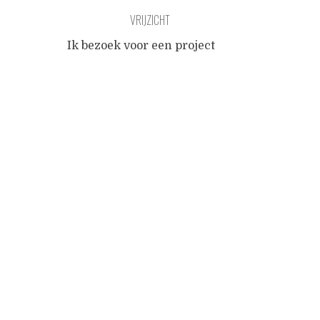
VRIJZICHT
Ik bezoek voor een project
een bejaardenflat. Denkend
Posts
aan de glijvlucht van
vermoeide uilen kom ik
vriendelijk verder, er is
navigation
uitzicht op het zuiden.
Bedankt voor het wachten,
en nee ik vind het niet
hoogdravend, het
management vindt het juist
een heel erg goed initiatief.
Ze laat een stilte vallen. Op
de balie staat een
...