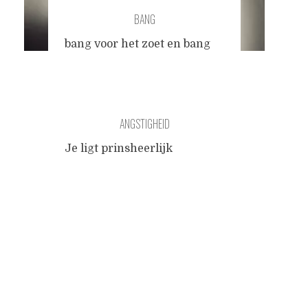
BANG
bang voor het zoet en bang
voor het zuur bang voor de
wolf en bang voor het vuur
bang voor de draken en bang
voor de tijd bang voor de
ANGSTIGHEID
spinnen en bang voor de
slang bang voor het donker
Je ligt prinsheerlijk
en bang voor het licht bang
uitgestrekt op een donzen
voor de kou en bang voor het
Posts
dekbed in een hotelkamer in
ijs bang
...
het centrum van Parijs, en
ziet de schaduw van de
navigation
Biedermeier pendule
langzaam over het reliëf in
het plafond kruipen. De
tikken zijn traag en
stroperig. De ramen zijn