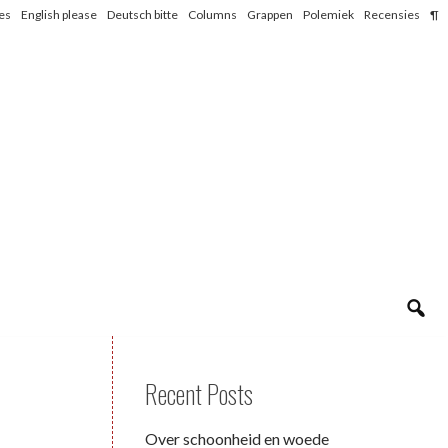
les
English please
Deutsch bitte
Columns
Grappen
Polemiek
Recensies
¶
Recent Posts
Over schoonheid en woede