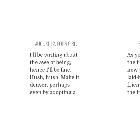
AUGUST 12. POOR GIRL.
I'll be writing about
As y
the awe of being;
the f
hence I'll be fine.
new 
Hush, hush! Make it
laid-
denser, perhaps
frien
even by adopting a
the 
story line. Write with
after
passion, write with
birth
heart. Do I envy
Janu
Jonathan Safran
a litt
Posts
Foer and his brilliant
those
girlfriend Nicole
one 