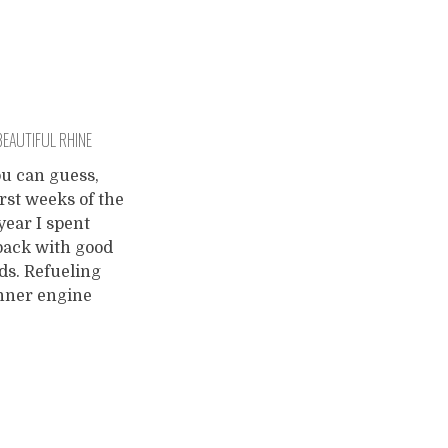
BEAUTIFUL RHINE
ou can guess,
irst weeks of the
year I spent
back with good
ds. Refueling
inner engine
 a round
day (I got 30 on
ary 12th) takes
le time. Still, in
 weeks I did
nice excursion