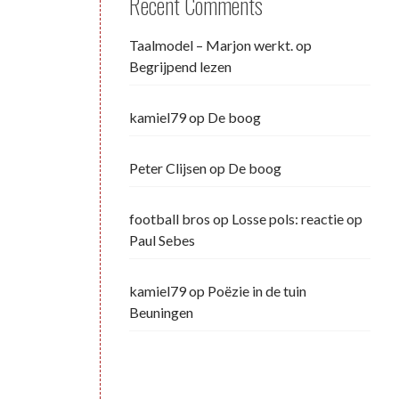
Recent Comments
Taalmodel – Marjon werkt.
op
Begrijpend lezen
kamiel79
op
De boog
Peter Clijsen
op
De boog
football bros
op
Losse pols: reactie op
Paul Sebes
kamiel79
op
Poëzie in de tuin
Beuningen