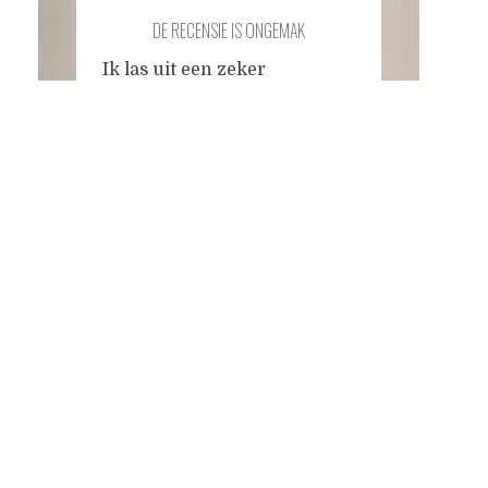
DE RECENSIE IS ONGEMAK
Ik las uit een zeker
plichtsgevoel jegens het
Posts
vaderlandse literatuurbedrijf
dat voor het eerst de
International Booker Prize in
navigation
de wacht sleepte, het
veelgeroemde boek van
Marieke Lucas Rijneveld, 'De
avond is ongemak'. Het boek
wordt vooral geprezen om de
unieke vertelstem, het
kinderperspectief dat de
merknamen van uierzalf en
koekjes vermeldt, dat 271
pagina's
...