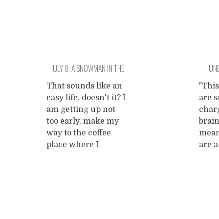
JULY 8. A SNOWMAN IN THE
JUNE
SAUNA COMPLEX.
That sounds like an
"This
easy life, doesn't it? I
are s
am getting up not
char
too early, make my
brain
way to the coffee
mean
place where I
are a
unpack my small
count
white computer and
not t
plug it in. I try to
mean.
make some
it?""
Posts
sentences again,
to ca
sentences like warm
hurt