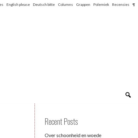
les
English please
Deutsch bitte
Columns
Grappen
Polemiek
Recensies
¶
Recent Posts
Over schoonheid en woede