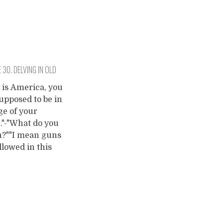
 30. DELVING IN OLD
APHORISMS.
 is America, you
upposed to be in
ge of your
."-"What do you
?""I mean guns
llowed in this
ry but drugs is
hat's what I
"-"I don't get
You are allowed
rry the means to
 somebody, but