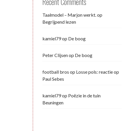
Recent Comments
Taalmodel – Marjon werkt.
op
Begrijpend lezen
kamiel79
op
De boog
Peter Clijsen
op
De boog
football bros
op
Losse pols: reactie op
Paul Sebes
kamiel79
op
Poëzie in de tuin
Beuningen