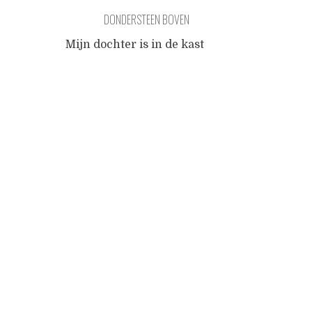
DONDERSTEEN BOVEN
Mijn dochter is in de kast
gekropen en kraait "papa
Posts
waar is Miru?" Ik kijk op van
mijn laptopscherm en zie
haar laatste handje in het
navigation
meubilair verdwijnen, terwijl
ze behendig het deurtje
achter zich dicht trekt. Ik zit
niet op een ergonomische
bureaustoel, maar op een
vloermat met een kussen in
mijn nek en
...