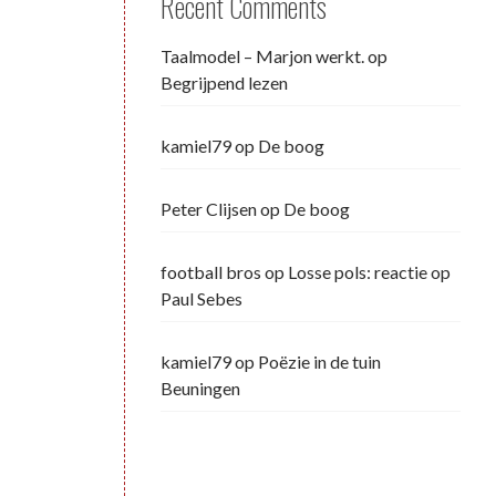
Recent Comments
Taalmodel – Marjon werkt.
op
Begrijpend lezen
kamiel79
op
De boog
Peter Clijsen
op
De boog
football bros
op
Losse pols: reactie op
Paul Sebes
kamiel79
op
Poëzie in de tuin
Beuningen