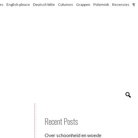
les
English please
Deutsch bitte
Columns
Grappen
Polemiek
Recensies
¶
Recent Posts
Over schoonheid en woede