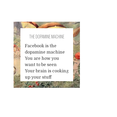
THE DOPAMINE MACHINE
Facebook is the
dopamine machine
You are how you
want to be seen
Your brain is cooking
up your stuff
Never mind you're
posting bluff
Facebook is the
dopamine machine
Posts
You get your hit on a
twelve inch screen