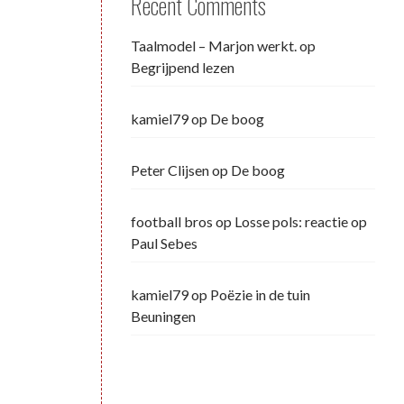
Recent Comments
Taalmodel – Marjon werkt.
op
Begrijpend lezen
kamiel79
op
De boog
Peter Clijsen
op
De boog
football bros
op
Losse pols: reactie op
Paul Sebes
kamiel79
op
Poëzie in de tuin
Beuningen