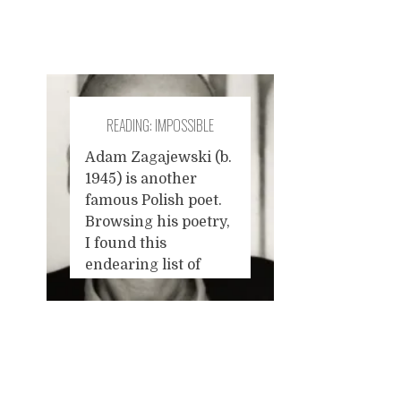
READING: IMPOSSIBLE
FRIENDSHIPS BY ADAM
Adam Zagajewski (b.
1945) is another
ZAGAJEWSKI
famous Polish poet.
Browsing his poetry,
I found this
endearing list of
impossible
friendships, and I
quote:
Impossible
friendships
For
Posts
example, with
someone who no