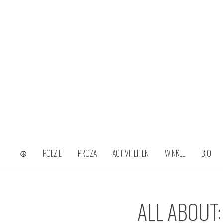
Skip
to
content
wijs uit het ongerijmde
Kamiel Choi
☮
POËZIE
PROZA
ACTIVITEITEN
WINKEL
BIO
ALL ABOUT