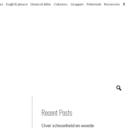
les
English please
Deutsch bitte
Columns
Grappen
Polemiek
Recensies
¶
Recent Posts
Over schoonheid en woede