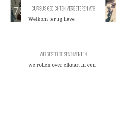
CURSUS GEDICHTEN VERBETEREN #78
Welkom terug lieve
cursisten. Vandaag
behandelen we een speciaal
voor deze aflevering
geschreven gedicht. We gaan
WELGESTELDE SENTIMENTEN
ons richten op het
perspectief
. Wanneer in een
we rollen over elkaar, in een
gedicht meerdere
poel van welgestelde
invalshoeken met elkaar
Posts
sentimenten mooipraters
corresponderen
springen op de bierkist tere
(overeenstemmen en
zielen hangen aan het fust er
navigation
communiceren) wordt het
steken stormen op, kwalijke
minder snel saai. Het komt
dampen rijzen uit de beerput
erop aan dat we een truc
naar omhoog ik zie geen
toepassen dat zo lang
steek voor ogen er wordt ook
mogelijk verbergt dat het een
niet meer om de afstands-
truc
...