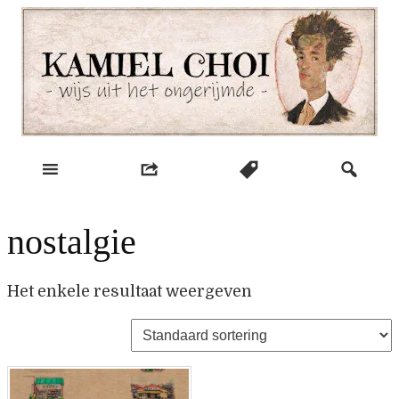
Skip
to
content
wijs uit het ongerijmde
Kamiel Choi
nostalgie
Het enkele resultaat weergeven