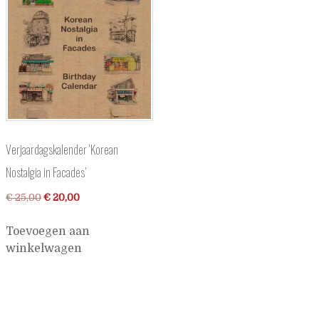
Verjaardagskalender ‘Korean
Nostalgia in Facades’
Oorspronkelijke
Huidige
€
25,00
€
20,00
prijs
prijs
Toevoegen aan
was:
is:
winkelwagen
€ 25,00.
€ 20,00.