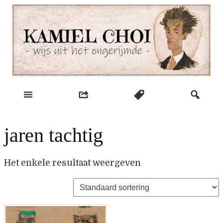
Skip
to
content
wijs uit het ongerijmde
Kamiel Choi
jaren tachtig
Het enkele resultaat weergeven