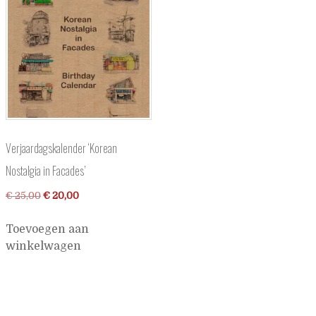
Verjaardagskalender ‘Korean
Nostalgia in Facades’
Oorspronkelijke
Huidige
€
25,00
€
20,00
prijs
prijs
Toevoegen aan
was:
is:
winkelwagen
€ 25,00.
€ 20,00.