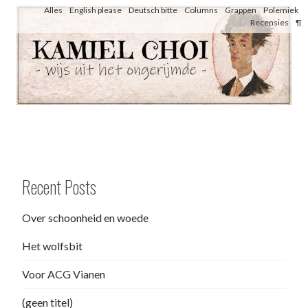
Skip
Alles
English please
Deutsch bitte
Columns
Grappen
Polemiek
Recensies
¶
to
content
wijs uit het ongerijmde
Kamiel Choi
Recent Posts
Over schoonheid en woede
Het wolfsbit
Voor ACG Vianen
(geen titel)