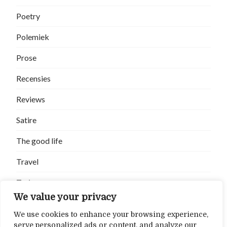
Poetry
Polemiek
Prose
Recensies
Reviews
Satire
The good life
Travel
Trein
We value your privacy
Uncategorized
We use cookies to enhance your browsing experience,
Verhalen
serve personalized ads or content, and analyze our